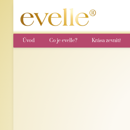
Úvod
Co je evelle?
Krása zevnitř