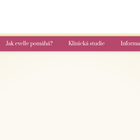
Jak evelle pomáhá?
Klinická studie
Informa